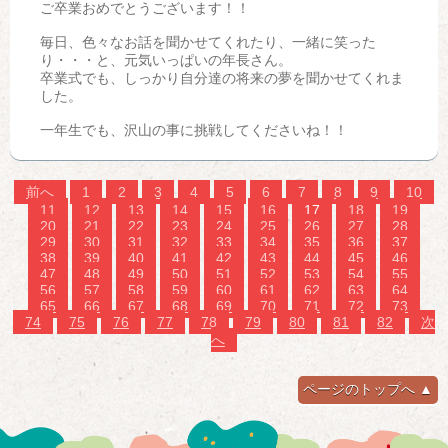
ご卒業おめでとうございます！！
毎日、色々なお話を聞かせてくれたり、一緒に笑った
り・・・と、元気いっぱいの年長さん。
卒業式でも、しっかり自分達の将来の夢を聞かせてくれま
した。
一年生でも、沢山の事に挑戦してくださいね！！
前へ
1
2
3
4
5
6
7
8
9
10
11
12
13
14
15
16
17
18
19
20
21
22
23
24
25
26
27
28
29
30
31
32
33
34
35
36
37
38
39
40
41
42
43
44
45
46
47
48
49
50
51
52
53
54
55
56
57
58
59
60
61
62
63
64
65
66
67
68
69
70
71
72
73
74
75
76
77
78
79
80
81
82
次
へ
ページのトップへ ▲