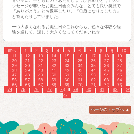
青い空に、子ども達の『おたんじょうびおめでとう』のメ
ッセージが響いたお誕生日会☆みんな、とても良い笑顔で
『ありがとう』とお返事したり、『〇歳になりました☆』
と答えたりしていました。
一つ大きくなれるお誕生日☆これからも、色々な体験や経
験を通して、逞しく大きくなってくださいね☆
前へ
1
2
3
4
5
6
7
8
9
10
11
12
13
14
15
16
17
18
19
20
21
22
23
24
25
26
27
28
29
30
31
32
33
34
35
36
37
38
39
40
41
42
43
44
45
46
47
48
49
50
51
52
53
54
55
56
57
58
59
60
61
62
63
64
65
66
67
68
69
70
71
72
73
74
75
76
77
78
79
80
81
82
次
へ
ページのトップへ ▲